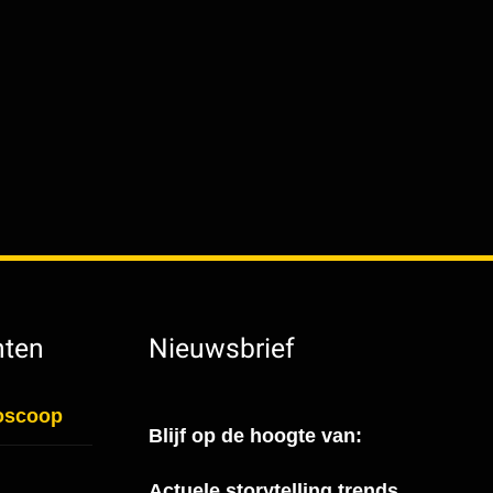
hten
Nieuwsbrief
ioscoop
Blijf op de hoogte van:
Actuele storytelling trends