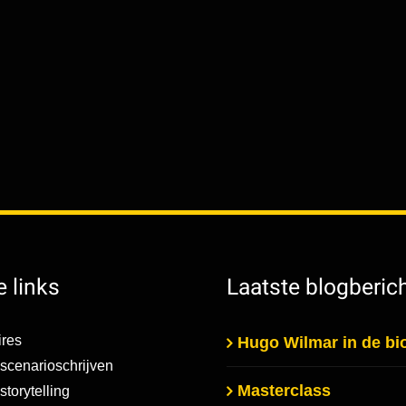
 links
Laatste blogberic
res
Hugo Wilmar in de b
scenarioschrijven
Masterclass
torytelling