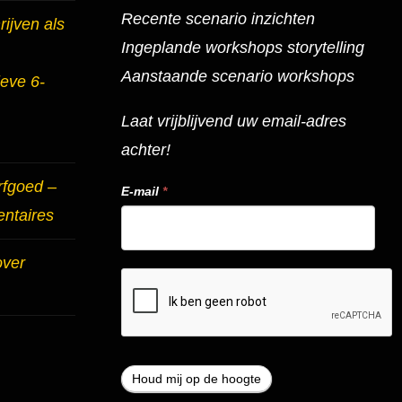
Recente scenario inzichten
ijven als
Ingeplande workshops storytelling
Aanstaande scenario workshops
ieve 6-
Laat vrijblijvend uw email-adres
achter!
rfgoed –
E-mail
*
entaires
over