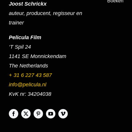
Boeken
Joost Schrickx
auteur, producent, regisseur en
trainer
Pelicula Film
‘T Spil 24
1141 SE Monnickendam
The Netherlands
+ 31 6 227 43 587
info@pelicula.nl
KvK nr: 34204038