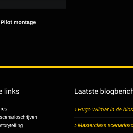
 Pilot montage
 links
Laatste blogberic
res
Hugo Wilmar in de bio
scenarioschrijven
Masterclass scenariosc
torytelling