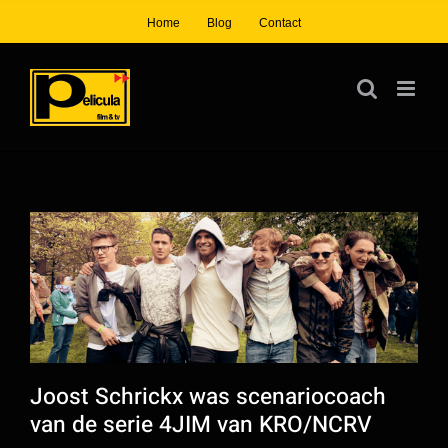
Ga
Home
Blog
Contact
naar
inhoud
Bekijk
grotere
afbeelding
Joost Schrickx was scenariocoach
van de serie 4JIM van KRO/NCRV