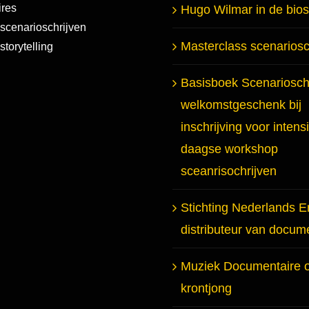
res
Hugo Wilmar in de bio
scenarioschrijven
Masterclass scenariosc
torytelling
Basisboek Scenarioschr
welkomstgeschenk bij
inschrijving voor intens
daagse workshop
sceanrisochrijven
Stichting Nederlands E
distributeur van docum
Muziek Documentaire 
krontjong