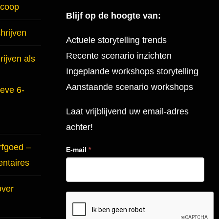
scoop
Blijf op de hoogte van:
hrijven
Actuele storytelling trends
Recente scenario inzichten
ijven als
Ingeplande workshops storytelling
Aanstaande scenario workshops
ieve 6-
Laat vrijblijvend uw email-adres
achter!
rfgoed –
E-mail
*
entaires
over