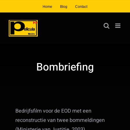
Ga
Home
Blog
Contact
naar
inhoud
Bombriefing
Bedrijfsfilm voor de EOD met een
reconstructie van twee bommeldingen
(Ministerie van Justitie, 2003)