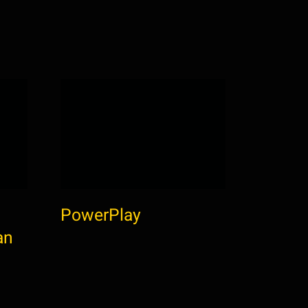
PowerPlay
VIDEO
an