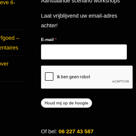
Aanstaande scenario workshops
ieve 6-
Laat vrijblijvend uw email-adres
achter!
rfgoed –
E-mail
*
entaires
over
Of bel:
06 227 43 587