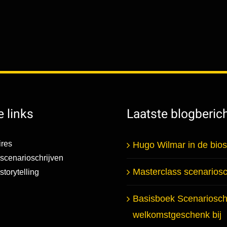
 links
Laatste blogberic
res
Hugo Wilmar in de bio
scenarioschrijven
Masterclass scenariosc
torytelling
Basisboek Scenarioschr
welkomstgeschenk bij