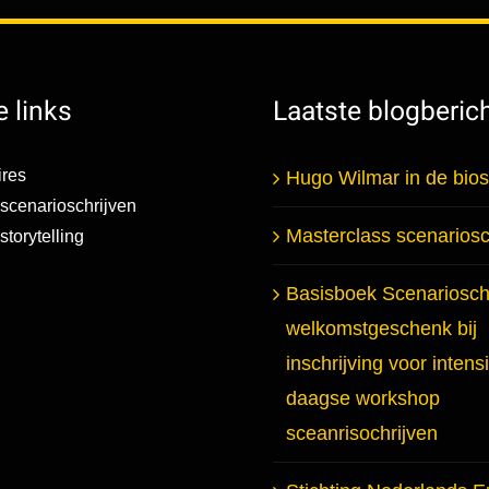
 links
Laatste blogberic
res
Hugo Wilmar in de bio
scenarioschrijven
Masterclass scenariosc
torytelling
Basisboek Scenarioschr
welkomstgeschenk bij
inschrijving voor intens
daagse workshop
sceanrisochrijven