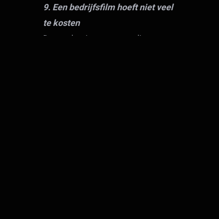
9. Een bedrijfsfilm hoeft niet veel
te kosten
De productie van een online
bedrijfsfilm hoeft helemaal niet
zo duur te zijn als vaak wordt
gedacht. Het geheim zit hem
daarbij vooral in een doorwrochte
conceptontwikkeling tijdens de
pre-productie fase. Hoe meer van
te voren op papier – in nauw
overleg tussen opdrachtgever en
filmmaker – wordt nagedacht
over het concept dat aan een
bedrijfsfilm ten grondslag moet