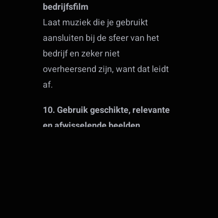
bedrijfsfilm
Laat muziek die je gebruikt
aansluiten bij de sfeer van het
bedrijf en zeker niet
overheersend zijn, want dat leidt
af.
10. Gebruik geschikte, relevante
en afwisselende beelden
De uitstraling van een online
bedrijfsfilm moet passen bij het
bedrijf en de boodschap. Zorg dat
de vormgeving goed aansluit op
de huisstijl. Ook moet wat je ziet