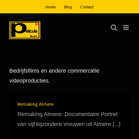
Ga
Home
Blog
Contact
naar
inhoud
Bedrijfsfilms en andere commerciële
videoproducties.
Remaking Almere
Remaking Almere: Documentaire Portret
van vijf bijzondere vrouwen uit Almere [...]