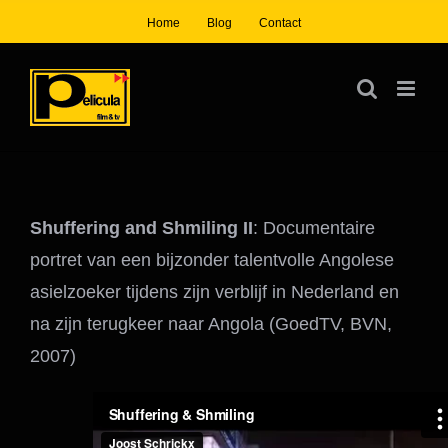
Ga
Home
Blog
Contact
naar
inhoud
Shuffering and Shmiling II
: Documentaire
portret van een bijzonder talentvolle Angolese
asielzoeker tijdens zijn verblijf in Nederland en
na zijn terugkeer naar Angola (GoedTV, BVN,
2007)