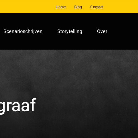
Home
Blog
Contact
Scenarioschrijven
Storytelling
Over
graaf