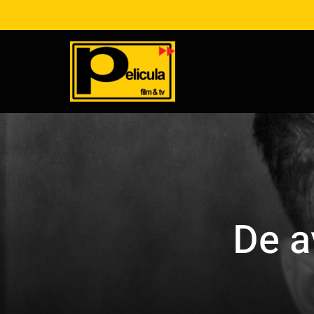
Ga
naar
inhoud
De a