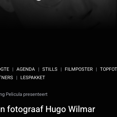
OGTE
|
AGENDA
|
STILLS
|
FILMPOSTER
|
TOPFOT
TNERS
|
LESPAKKET
ing Pelicula presenteert
an fotograaf Hugo Wilmar