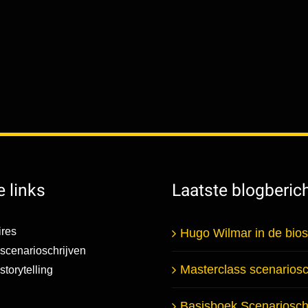
 links
Laatste blogberic
res
Hugo Wilmar in de bio
scenarioschrijven
Masterclass scenariosc
torytelling
Basisboek Scenarioschr