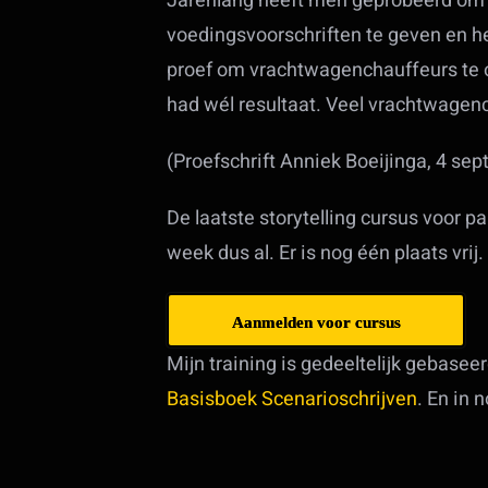
Jarenlang heeft men geprobeerd om 
voedingsvoorschriften te geven en h
proef om vrachtwagenchauffeurs te ov
had wél resultaat. Veel vrachtwagen
(Proefschrift Anniek Boeijinga, 4 se
De laatste storytelling cursus voor p
week dus al. Er is nog één plaats vrij.
Aanmelden voor cursus
Mijn training is gedeeltelijk gebase
Basisboek Scenarioschrijven
. En in