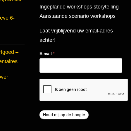
Ingeplande workshops storytelling
Aanstaande scenario workshops
ieve 6-
Laat vrijblijvend uw email-adres
achter!
rfgoed –
E-mail
*
entaires
over