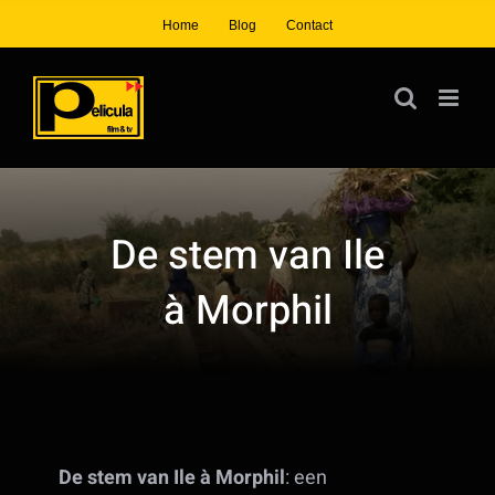
Ga
Home
Blog
Contact
naar
inhoud
De stem van Ile
à Morphil
De stem van Ile à Morphil
: een