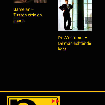
Gamelan –
Tussen orde en
D
chaos
f
De A’dammer –
De man achter de
kast