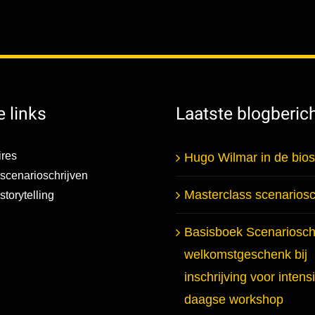
 links
Laatste blogberic
res
Hugo Wilmar in de bio
scenarioschrijven
Masterclass scenariosc
torytelling
Basisboek Scenarioschr
welkomstgeschenk bij
inschrijving voor intens
daagse workshop