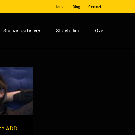
Home
Blog
Contact
Scenarioschrijven
Storytelling
Over
delijke
ag
jke ADD