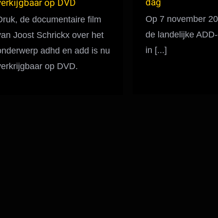
dag
verkijgbaar op DVD
Op 7 november 20
Druk, de documentaire film
de landelijke ADD-
van Joost Schrickx over het
in [...]
onderwerp adhd en add is nu
verkrijgbaar op DVD.