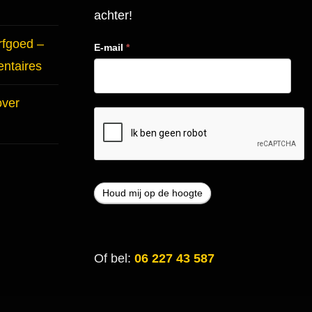
achter!
rfgoed –
E-mail
*
entaires
over
Of bel:
06 227 43 587