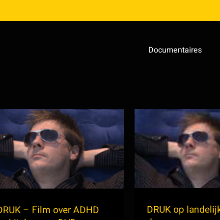
Documentaires
DRUK – Film over
DRUK op lan
ADHD verkijgbaar op
ADD d
DVD
DRUK op landeli
DRUK – Film over ADHD