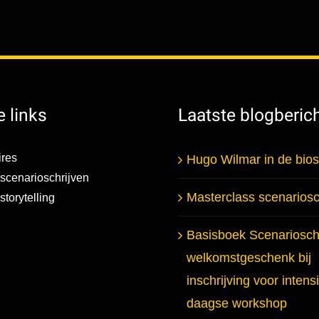
 links
Laatste blogberic
res
Hugo Wilmar in de bio
scenarioschrijven
Masterclass scenariosc
torytelling
Basisboek Scenarioschr
welkomstgeschenk bij
inschrijving voor intens
daagse workshop