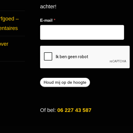
achter!
rfgoed –
E-mail
*
entaires
over
Of bel:
06 227 43 587