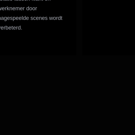
werknemer door
nagespeelde scenes wordt
verbeterd.