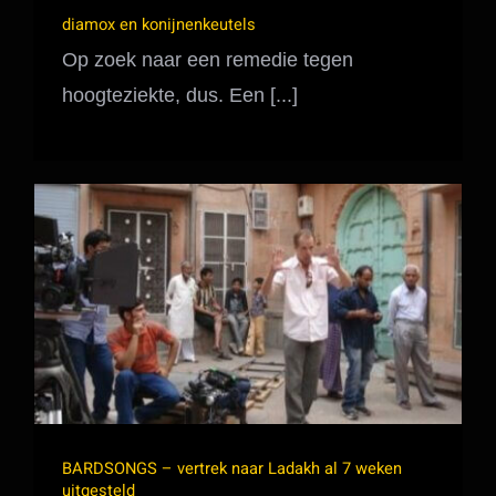
diamox en konijnenkeutels
Op zoek naar een remedie tegen
hoogteziekte, dus. Een [...]
BARDSONGS – vertrek naar Ladakh al 7
weken uitgesteld
BARDSONGS – vertrek naar Ladakh al 7 weken
uitgesteld